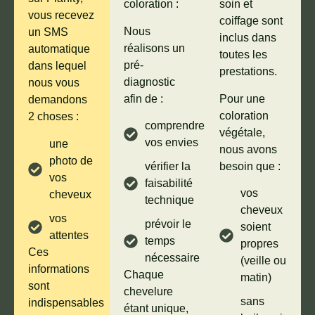
coloration :
soin et
vous recevez
coiffage sont
Nous
un SMS
inclus dans
réalisons un
automatique
toutes les
pré-
dans lequel
prestations.
diagnostic
nous vous
afin de :
Pour une
demandons
coloration
2 choses :
comprendre
végétale,
vos envies
une
nous avons
photo de
besoin que :
vérifier la
vos
faisabilité
vos
cheveux
technique
cheveux
vos
prévoir le
soient
attentes
temps
propres
Ces
nécessaire
(veille ou
informations
Chaque
matin)
sont
chevelure
sans
indispensables
étant unique,