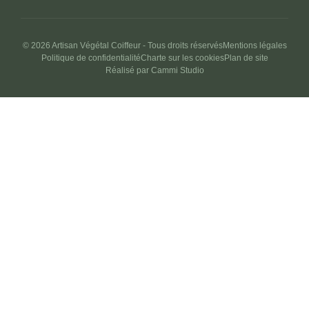
© 2026 Artisan Végétal Coiffeur - Tous droits réservés
Mentions légales
Politique de confidentialité
Charte sur les cookies
Plan de site
Réalisé par Cammi Studio