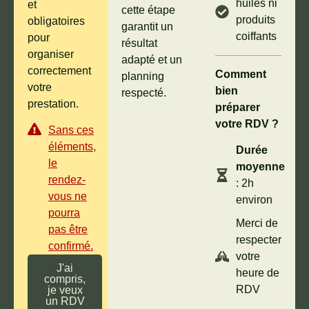
huiles ni
et
cette étape
produits
obligatoires
garantit un
coiffants
pour
résultat
organiser
adapté et un
correctement
Comment
planning
votre
bien
respecté.
prestation.
préparer
votre RDV ?
Sans ces
éléments,
Durée
le
moyenne
rendez-
: 2h
vous ne
environ
pourra
Merci de
pas être
respecter
confirmé.
votre
J'ai
heure de
compris,
RDV
je veux
un RDV