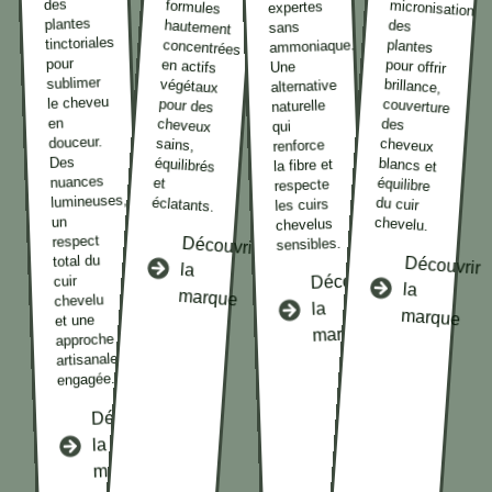
des
expertes
plantes
des
sans
tinctoriales
ammoniaque.
pour
Une
sublimer
alternative
le cheveu
naturelle
en
des
qui
douceur.
renforce
Des
la fibre et
nuances
et
respecte
lumineuses,
éclatants.
les cuirs
un
chevelu.
chevelus
respect
Découvrir
sensibles.
total du
Découvrir
la
Découvrir
cuir
la
marque
chevelu
la
marque
et une
marque
approche
artisanale
engagée.
Découvrir
la
marque