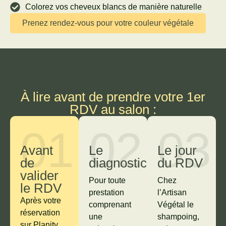
Colorez vos cheveux blancs de manière naturelle
Prenez rendez-vous pour votre couleur végétale
À lire avant de prendre votre 1er
RDV au salon :
01
02
03
Avant
Le
Le jour
de
diagnostic
du RDV
valider
Pour toute
Chez
le RDV
prestation
l’Artisan
Après votre
comprenant
Végétal le
réservation
une
shampoing,
sur Planity,