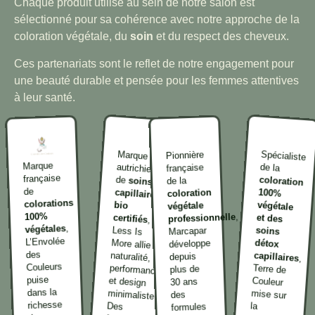
Chaque produit utilisé au sein de notre salon est
sélectionné pour sa cohérence avec notre approche de la
coloration végétale, du
soin
et du respect des cheveux.
Ces partenariats sont le reflet de notre engagement pour
une beauté durable et pensée pour les femmes attentives
à leur santé.
Marque
autrichienne
Spécialiste
Pionnière
Marque
de la
française
française
de
coloration
100%
végétale
et des
soins
détox
soins
capillaires
de la
de
coloration
colorations
bio
végétale
100%
,
professionnelle
certifiés
,
Less Is
More allie
naturalité,
performance
et design
minimaliste.
formules
hautement
concentrées
en actifs
végétaux
pour des
cheveux
sains,
équilibrés
,
végétales
Marcapar
L’Envolée
développe
des
capillaires
depuis
,
Terre de
Couleur
mise sur
micronisation
plantes
pour offrir
brillance,
couverture
cheveux
blancs et
équilibre
du cuir
Couleurs
plus de
puise
30 ans
dans la
des
richesse
Des
la
formules