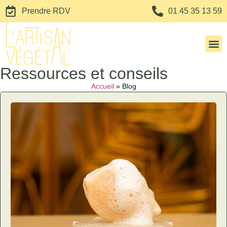
Prendre RDV
01 45 35 13 59
Colorati
Horaires 
Ressources et conseils
Accueil
»
Blog